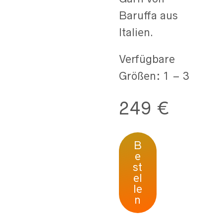
Baruffa aus
Italien.
Verfügbare
Größen: 1 – 3
249 €
B
e
st
el
le
n