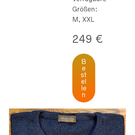
Größen:
M, XXL
249 €
B
e
st
el
le
n