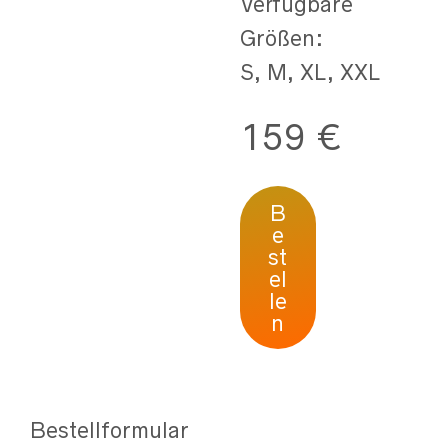
Verfügbare
Größen:
S, M, XL, XXL
159 €
B
e
st
el
le
n
Bestellformular